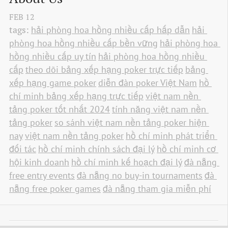
FEB
12
tags:
hải phòng hoa hồng nhiều cấp hấp dẫn
hải 
phòng hoa hồng nhiều cấp bền vững
hải phòng hoa 
hồng nhiều cấp uy tín
hải phòng hoa hồng nhiều 
cấp
theo dõi bảng xếp hạng poker trực tiếp
bảng 
xếp hạng game poker
diễn đàn poker Việt Nam
hồ 
chí minh bảng xếp hạng trực tiếp
việt nam nền 
tảng poker tốt nhất 2024
tính năng việt nam nền 
tảng poker
so sánh việt nam nền tảng poker hiện 
nay
việt nam nền tảng poker
hồ chí minh phát triển 
đối tác
hồ chí minh chính sách đại lý
hồ chí minh cơ 
hội kinh doanh
hồ chí minh kế hoạch đại lý
đà nẵng 
free entry events
đà nẵng no buy-in tournaments
đà 
nẵng free poker games
đà nẵng tham gia miễn phí